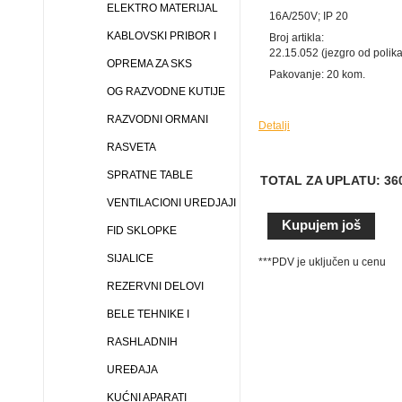
ELEKTRO MATERIJAL
16A/250V; IP 20
KABLOVSKI PRIBOR I
Broj artikla:
22.15.052 (jezgro od polik
OPREMA ZA SKS
Pakovanje: 20 kom.
OG RAZVODNE KUTIJE
RAZVODNI ORMANI
Detalji
RASVETA
SPRATNE TABLE
TOTAL ZA UPLATU: 36
VENTILACIONI UREDJAJI
FID SKLOPKE
SIJALICE
***PDV je uključen u cenu
REZERVNI DELOVI
BELE TEHNIKE I
RASHLADNIH
UREĐAJA
KUĆNI APARATI