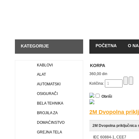
POČETNA
O N
KATEGORIJE
KAKO KUPOVATI
KABLOVI
KORPA
360,00 din
ALAT
Količina:
AUTOMATSKI
OSIGURAČI
Obriši
BELA TEHNIKA
2M Dvopolna priklj
BROJILA ZA
DOMAĆINSTVO
2M Dvopolna priključnica 
GREJNA TELA
IEC 60884-1, CEE7