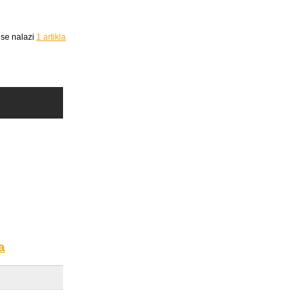
 se nalazi
1
artikla
a