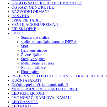
KABLOVSKI PRIBOR I OPREMA ZA SKS
OG RAZVODNE KUTIJE
RAZVODNI ORMANI
RASVETA
SPRATNE TABLE
VENTILACIONI UREDJAJI
FID SKLOPKE
SIJALICE
Standardne sijalice
sijalice za specijalne namene INFRA
Spot
Halogene sijalice
Živine sijalice
Štedljive sijalice
Metalhalogene sijalice
Natrijum sijalice
Fluo sijalice
REZERVNI DELOVI BELE TEHNIKE I RASHLADNIH 
KUĆNI APARATI
Utičnice, prekidači, indikatori, utikači
MODULARNI PREKIDAČI I UTIČNICE
LED REFLEKTORI
PVC NOSAČI KABLOVA -KANALI
LED RASVETA
LED PANELI