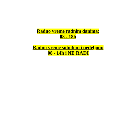
Radno vreme radnim danima:
08 - 18h
Radno vreme subotom i nedeljom:
08 - 14h i NE RADI