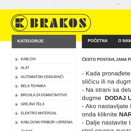
POČETNA
O NA
KATEGORIJE
KAKO KUPOVATI
KABLOVI
ČESTO POSTAVLJANA P
ALAT
- Kada pronađete 
AUTOMATSKI OSIGURAČI
sličicu ili na du
BELA TEHNIKA
- Na strani sa det
BROJILA ZA DOMAĆINSTVO
dugme
DODAJ 
GREJNA TELA
- Ako nastavljate
onda kliknite
NA
ELEKTRO MATERIJAL
- Dalje nastavite
KABLOVSKI PRIBOR I OPREMA
stoji crvena zvez