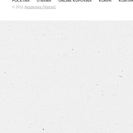
POČETNA
O NAMA
ONLINE KUPOVINA
KORPA
KONTA
© 2011
Akademija Filipović