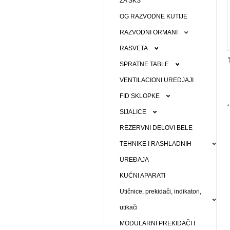
ZA SKS
OG RAZVODNE KUTIJE
RAZVODNI ORMANI
RASVETA
SPRATNE TABLE
VENTILACIONI UREDJAJI
FID SKLOPKE
*
SIJALICE
REZERVNI DELOVI BELE
TEHNIKE I RASHLADNIH
UREĐAJA
KUĆNI APARATI
Utičnice, prekidači, indikatori,
utikači
MODULARNI PREKIDAČI I