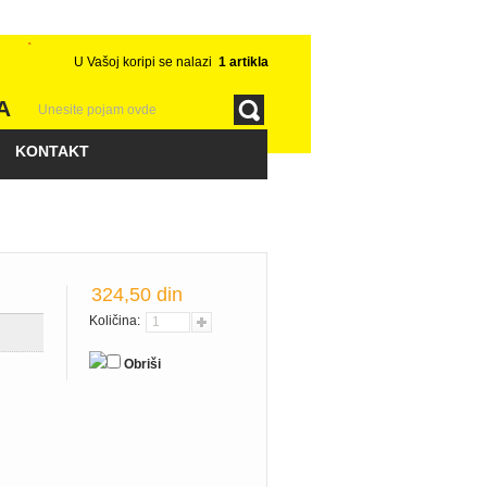
U Vašoj koripi se nalazi
1
artikla
A
KONTAKT
324,50 din
Količina:
Obriši