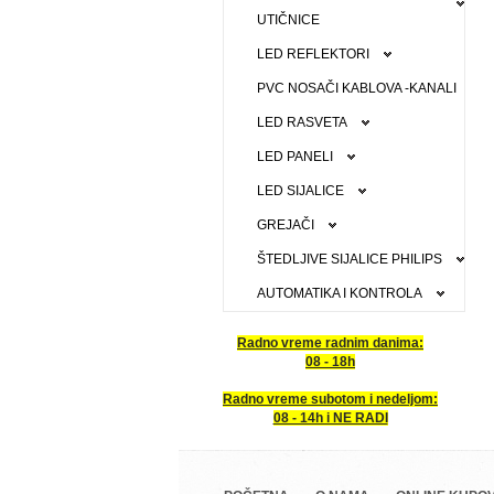
UTIČNICE
LED REFLEKTORI
PVC NOSAČI KABLOVA -KANALI
LED RASVETA
LED PANELI
LED SIJALICE
GREJAČI
ŠTEDLJIVE SIJALICE PHILIPS
AUTOMATIKA I KONTROLA
Radno vreme radnim danima:
08 - 18h
Radno vreme subotom i nedeljom:
08 - 14h i NE RADI