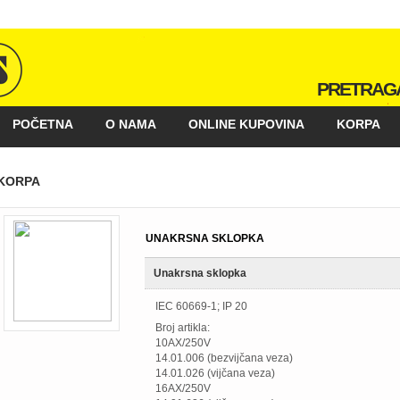
PRETRAG
POČETNA
O NAMA
ONLINE KUPOVINA
KORPA
KAKO KUPOVATI
GALERIJA
POSLOVNI PARTNERI
KORPA
UNAKRSNA SKLOPKA
Unakrsna sklopka
IEC 60669-1; IP 20
Broj artikla:
10AX/250V
14.01.006 (bezvijčana veza)
14.01.026 (vijčana veza)
16AX/250V