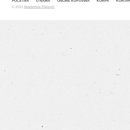
POČETNA
O NAMA
ONLINE KUPOVINA
KORPA
KONTA
© 2011
Akademija Filipović