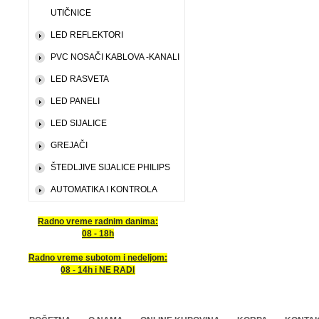
UTIČNICE
LED REFLEKTORI
PVC NOSAČI KABLOVA -KANALI
LED RASVETA
LED PANELI
LED SIJALICE
GREJAČI
ŠTEDLJIVE SIJALICE PHILIPS
AUTOMATIKA I KONTROLA
Radno vreme radnim danima:
08 - 18h
Radno vreme subotom i nedeljom:
08 - 14h i NE RADI