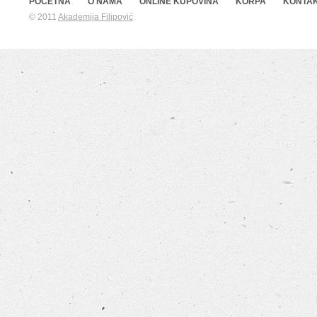
POČETNA
O NAMA
ONLINE KUPOVINA
KORPA
KONTA
© 2011
Akademija Filipović