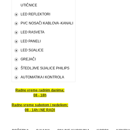
UTIČNICE
LED REFLEKTORI
PVC NOSAČI KABLOVA -KANALI
LED RASVETA
LED PANELI
LED SIJALICE
GREJAČI
ŠTEDLJIVE SIJALICE PHILIPS
AUTOMATIKA I KONTROLA
Radno vreme radnim danima:
08 - 18h
Radno vreme subotom i nedeljom:
08 - 14h i NE RADI