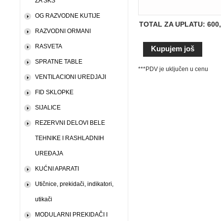
ZA SKS
OG RAZVODNE KUTIJE
TOTAL ZA UPLATU: 600
RAZVODNI ORMANI
RASVETA
SPRATNE TABLE
***PDV je uključen u cenu
VENTILACIONI UREDJAJI
FID SKLOPKE
SIJALICE
REZERVNI DELOVI BELE
TEHNIKE I RASHLADNIH
UREĐAJA
KUĆNI APARATI
Utičnice, prekidači, indikatori,
utikači
MODULARNI PREKIDAČI I