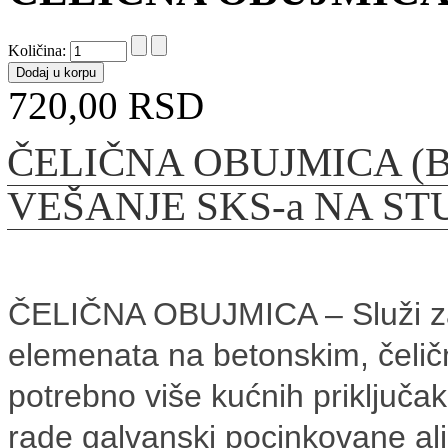
Količina:
720,00 RSD
ČELIČNA OBUJMICA (B
VEŠANJE SKS-a NA ST
ČELIČNA OBUJMICA – Služi za p
elemenata na betonskim, čeličn
potrebno više kućnih priključ
rade galvanski pocinkovane al