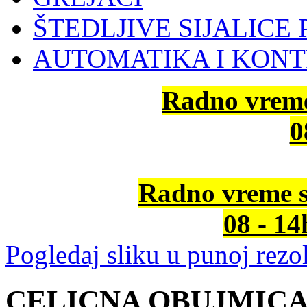
ŠTEDLJIVE SIJALICE 
AUTOMATIKA I KON
Radno vrem
0
Radno vreme s
08 - 1
Pogledaj sliku u punoj rezol
CELICNA OBUJMICA