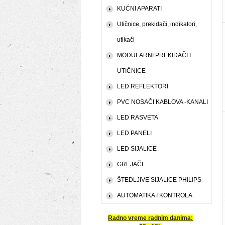
KUĆNI APARATI
Utičnice, prekidači, indikatori,
utikači
MODULARNI PREKIDAČI I
UTIČNICE
LED REFLEKTORI
PVC NOSAČI KABLOVA -KANALI
LED RASVETA
LED PANELI
LED SIJALICE
GREJAČI
ŠTEDLJIVE SIJALICE PHILIPS
AUTOMATIKA I KONTROLA
Radno vreme radnim danima: