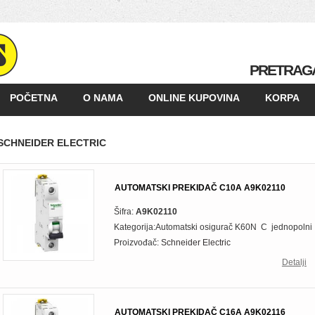
PRETRAG
POČETNA
O NAMA
ONLINE KUPOVINA
KORPA
KAKO KUPOVATI
GALERIJA
POSLOVNI PARTNERI
SCHNEIDER ELECTRIC
AUTOMATSKI PREKIDAČ C10A A9K02110
Šifra:
A9K02110
Kategorija:Automatski osigurač K60N C jednopolni
Proizvođač:
Schneider Electric
Detalji
AUTOMATSKI PREKIDAČ C16A A9K02116