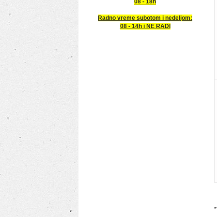
08 - 18h
Radno vreme subotom i nedeljom:
08 - 14h i NE RADI
*