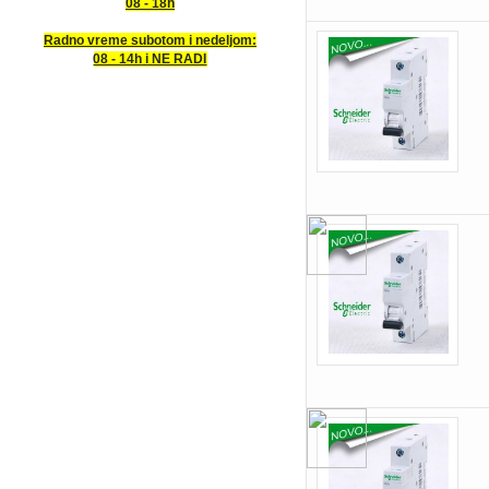
08 - 18h
Radno vreme subotom i nedeljom:
08 - 14h i NE RADI