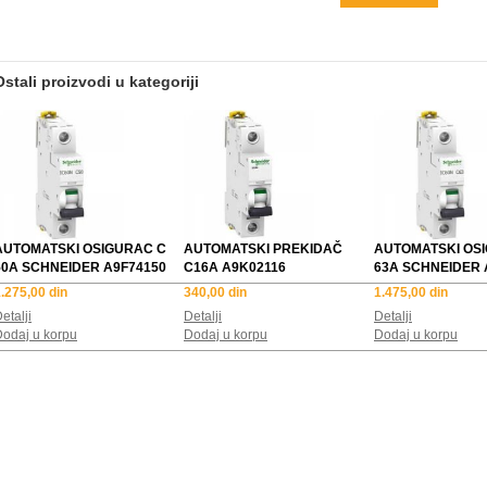
Ostali proizvodi u kategoriji
AUTOMATSKI OSIGURAC C
AUTOMATSKI PREKIDAČ
AUTOMATSKI OS
50A SCHNEIDER A9F74150
C16A A9K02116
63A SCHNEIDER 
.275,00 din
340,00 din
1.475,00 din
etalji
Detalji
Detalji
odaj u korpu
Dodaj u korpu
Dodaj u korpu