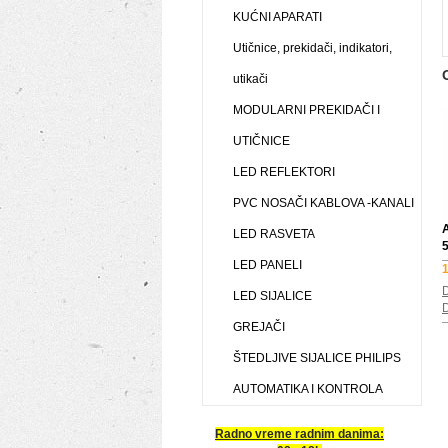
KUĆNI APARATI
Utičnice, prekidači, indikatori,
utikači
MODULARNI PREKIDAČI I
UTIČNICE
LED REFLEKTORI
PVC NOSAČI KABLOVA -KANALI
LED RASVETA
LED PANELI
1
D
LED SIJALICE
D
GREJAČI
ŠTEDLJIVE SIJALICE PHILIPS
AUTOMATIKA I KONTROLA
Radno vreme radnim danima: