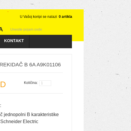
U Vašoj koripi se nalazi
0
artikla
A
KONTAKT
REKIDAČ B 6A A9K01106
SD
Količina:
:
č jednopolni B karakteristike
Schneider Electric