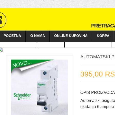
PRETRAG
POČETNA
O NAMA
ONLINE KUPOVINA
KORPA
KAKO KUPOVATI
GALERIJA
POSLOVNI PARTNERI
AUTOMATSKI P
395,00 R
OPIS PROIZVODA
Automatski osigura
okidanja 6 ampera 