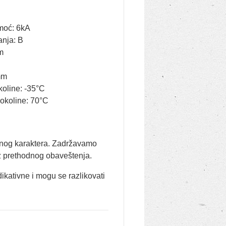
moć: 6kA
anja: B
m
mm
koline: -35°C
okoline: 70°C
vnog karaktera. Zadržavamo
 prethodnog obaveštenja.
dikativne i mogu se razlikovati