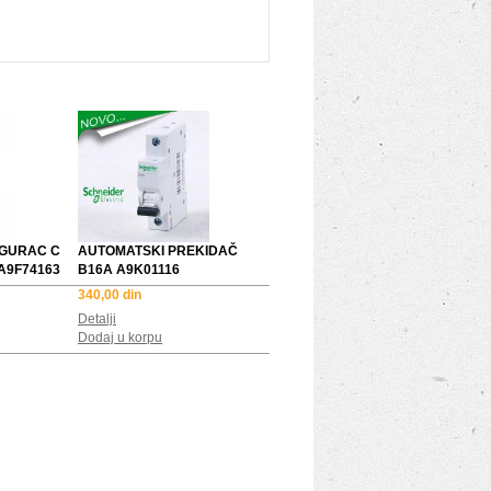
IGURAC C
AUTOMATSKI PREKIDAČ
A9F74163
B16A A9K01116
340,00 din
Detalji
Dodaj u korpu