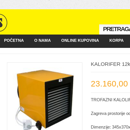
PRETRAG
POČETNA
O NAMA
ONLINE KUPOVINA
KORPA
KAKO KUPOVATI
GALERIJA
POSLOVNI PARTNERI
KALORIFER 12
23.160,00
TROFAZNI KALOLI
Zagreva prostorije o
Dimenzije: 345x37