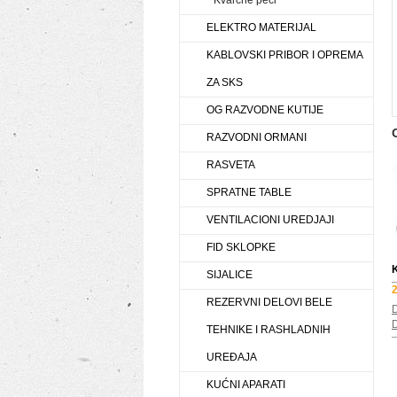
Kvarcne peći
ELEKTRO MATERIJAL
KABLOVSKI PRIBOR I OPREMA
ZA SKS
OG RAZVODNE KUTIJE
RAZVODNI ORMANI
RASVETA
SPRATNE TABLE
VENTILACIONI UREDJAJI
FID SKLOPKE
SIJALICE
2
REZERVNI DELOVI BELE
D
D
TEHNIKE I RASHLADNIH
UREĐAJA
KUĆNI APARATI