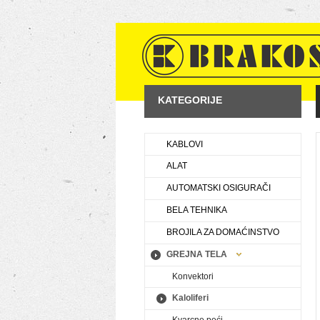
KATEGORIJE
KABLOVI
ALAT
AUTOMATSKI OSIGURAČI
BELA TEHNIKA
BROJILA ZA DOMAĆINSTVO
GREJNA TELA
Konvektori
Kaloliferi