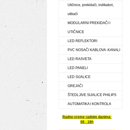
Utičnice, prekidači, indikatori,
utikači
MODULARNI PREKIDAČI I
UTIČNICE
LED REFLEKTORI
PVC NOSAČI KABLOVA -KANALI
LED RASVETA
LED PANELI
LED SIJALICE
GREJAČI
ŠTEDLJIVE SIJALICE PHILIPS
AUTOMATIKA I KONTROLA
Radno vreme radnim danima:
08 - 18h