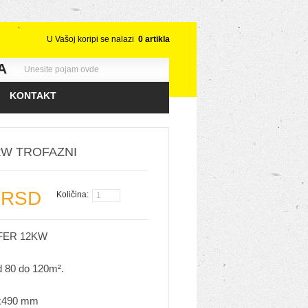
U Vašoj koripi se nalazi
0
artikla
A
KONTAKT
kW TROFAZNI
 RSD
Količina:
FER 12KW
d 80 do 120m².
0x490 mm