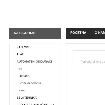
POČETNA
O NA
KATEGORIJE
KAKO KUPOVATI
KABLOVI
ALAT
AUTOMATSKI OSIGURAČI
Pogledaj sliku u pu
Eti
Legrand
Schneider electric
Iskra
BELA TEHNIKA