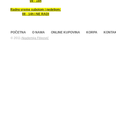
08 - 18h
Radno vreme subotom i nedeljom:
08 - 14h i NE RADI
POČETNA
O NAMA
ONLINE KUPOVINA
KORPA
KONTA
© 2011
Akademija Filipović