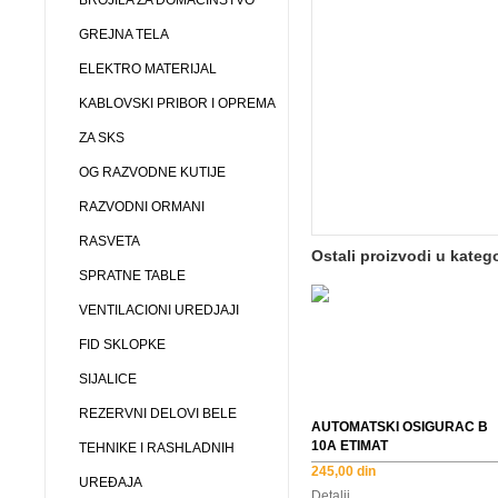
BROJILA ZA DOMAĆINSTVO
GREJNA TELA
ELEKTRO MATERIJAL
KABLOVSKI PRIBOR I OPREMA
ZA SKS
OG RAZVODNE KUTIJE
RAZVODNI ORMANI
RASVETA
Ostali proizvodi u katego
SPRATNE TABLE
VENTILACIONI UREDJAJI
FID SKLOPKE
SIJALICE
REZERVNI DELOVI BELE
AUTOMATSKI OSIGURAC B
10A ETIMAT
TEHNIKE I RASHLADNIH
245,00 din
UREĐAJA
Detalji