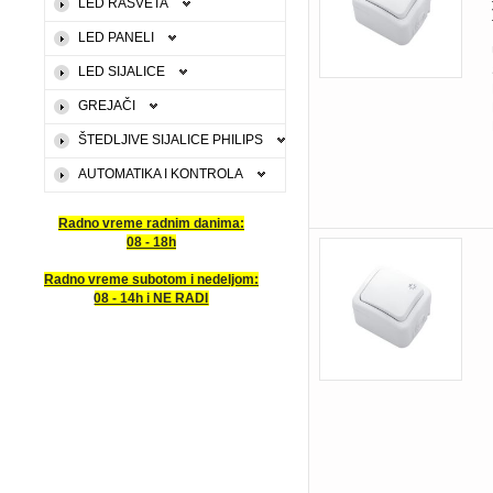
LED RASVETA
LED PANELI
LED SIJALICE
GREJAČI
ŠTEDLJIVE SIJALICE PHILIPS
AUTOMATIKA I KONTROLA
Radno vreme radnim danima:
08 - 18h
Radno vreme subotom i nedeljom:
08 - 14h i NE RADI