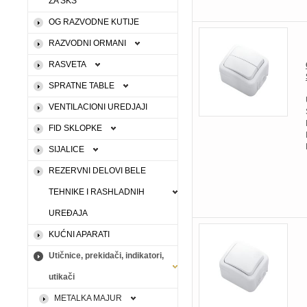
ZA SKS
OG RAZVODNE KUTIJE
RAZVODNI ORMANI
RASVETA
SPRATNE TABLE
VENTILACIONI UREDJAJI
FID SKLOPKE
SIJALICE
REZERVNI DELOVI BELE
TEHNIKE I RASHLADNIH
UREĐAJA
KUĆNI APARATI
Utičnice, prekidači, indikatori,
utikači
METALKA MAJUR