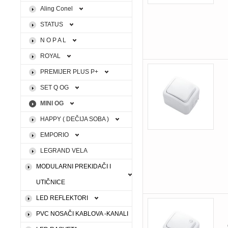
Aling Conel
STATUS
N O P A L
ROYAL
PREMIJER PLUS P+
SET Q OG
MINI OG
HAPPY ( DEČIJA SOBA )
EMPORIO
LEGRAND VELA
MODULARNI PREKIDAČI I
UTIČNICE
LED REFLEKTORI
PVC NOSAČI KABLOVA -KANALI