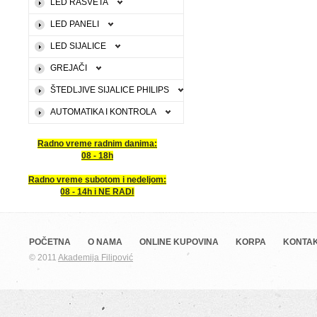
LED RASVETA
LED PANELI
LED SIJALICE
GREJAČI
ŠTEDLJIVE SIJALICE PHILIPS
AUTOMATIKA I KONTROLA
Radno vreme radnim danima:
08 - 18h
Radno vreme subotom i nedeljom:
08 - 14h i NE RADI
POČETNA
O NAMA
ONLINE KUPOVINA
KORPA
KONTA
© 2011
Akademija Filipović