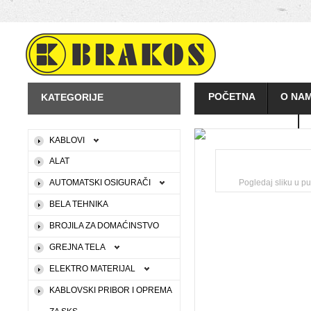
POČETNA
O NA
KATEGORIJE
KAKO KUPOVATI
KABLOVI
ALAT
AUTOMATSKI OSIGURAČI
Pogledaj sliku u pu
BELA TEHNIKA
BROJILA ZA DOMAĆINSTVO
GREJNA TELA
ELEKTRO MATERIJAL
KABLOVSKI PRIBOR I OPREMA