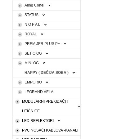
Aling Conel
STATUS
N O P A L
ROYAL
PREMIJER PLUS P+
SET Q OG
MINI OG
HAPPY ( DEČIJA SOBA )
EMPORIO
LEGRAND VELA
MODULARNI PREKIDAČI I
UTIČNICE
LED REFLEKTORI
PVC NOSAČI KABLOVA -KANALI