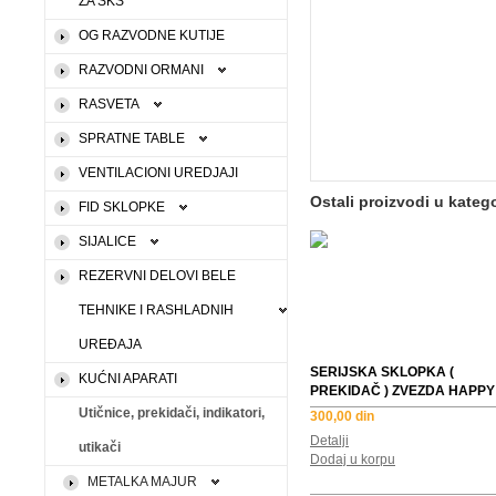
ZA SKS
OG RAZVODNE KUTIJE
RAZVODNI ORMANI
RASVETA
SPRATNE TABLE
VENTILACIONI UREDJAJI
Ostali proizvodi u katego
FID SKLOPKE
SIJALICE
REZERVNI DELOVI BELE
TEHNIKE I RASHLADNIH
UREĐAJA
SERIJSKA SKLOPKA (
KUĆNI APARATI
PREKIDAČ ) ZVEZDA HAPPY
Utičnice, prekidači, indikatori,
300,00 din
Detalji
utikači
Dodaj u korpu
METALKA MAJUR