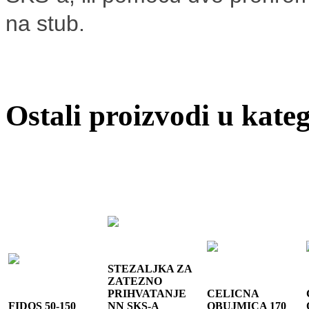
na stub.
Ostali proizvodi u kateg
STEZALJKA ZA
ZATEZNO
PRIHVATANJE
CELICNA
FIDOS 50-150
NN SKS-A
OBUJMICA 170