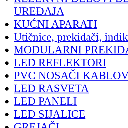
UREĐAJA
KUĆNI APARATI
Utičnice, prekidači, indik
MODULARNI PREKIDA
LED REFLEKTORI
PVC NOSAČI KABLOV
LED RASVETA
LED PANELI
LED SIJALICE
GREJAČI