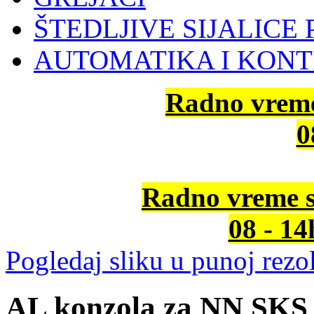
ŠTEDLJIVE SIJALICE 
AUTOMATIKA I KON
Radno vrem
0
Radno vreme s
08 - 1
Pogledaj sliku u punoj rezol
AL konzola za NN SKS