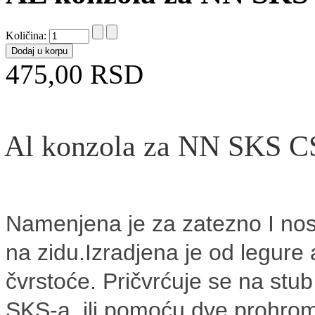
Količina:
475,00 RSD
Al konzola za NN SKS C
Namenjena je za zatezno I nos
na zidu.Izradjena je od legur
čvrstoće. Pričvrćuje se na st
SKS-a, ili pomoću dve prohrom 