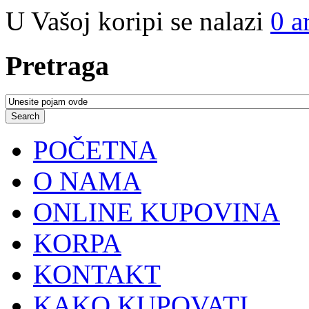
U Vašoj koripi se nalazi
0
a
Pretraga
POČETNA
O NAMA
ONLINE KUPOVINA
KORPA
KONTAKT
KAKO KUPOVATI