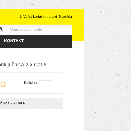
U Vašoj koripi se nalazi
0
artikla
A
KONTAKT
iključnica 2 x Cat 6
SD
Količina:
čnica 2 x Cat 6