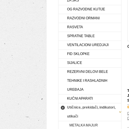
ZA SKS
OG RAZVODNE KUTIJE
RAZVODNI ORMANI
RASVETA
SPRATNE TABLE
VENTILACIONI UREDJAJI
FID SKLOPKE
SIJALICE
REZERVNI DELOVI BELE
TEHNIKE I RASHLADNIH
UREĐAJA
KUĆNI APARATI
6
Utičnice, prekidači, indikatori,
D
utikači
D
METALKA MAJUR