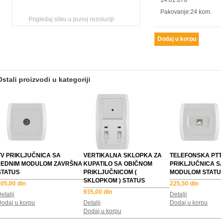
14.01.078
Pakovanje:24 kom.
Pogledaj sliku u punoj rezoluciji
Ostali proizvodi u kategoriji
TV PRIKLJUČNICA SA
VERTIKALNA SKLOPKA ZA
TELEFONSKA PT
JEDNIM MODULOM ZAVRŠNA
KUPATILO SA OBIČNOM
PRIKLJUČNICA S
STATUS
PRIKLJUČNICOM (
MODULOM STATU
SKLOPKOM ) STATUS
05,00 din
225,50 din
935,00 din
etalji
Detalji
odaj u korpu
Detalji
Dodaj u korpu
Dodaj u korpu