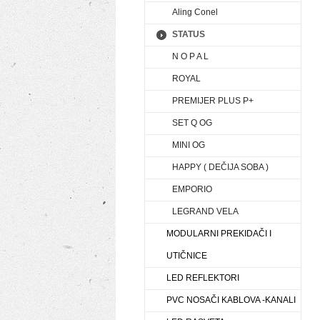
Aling Conel
STATUS
N O P A L
ROYAL
PREMIJER PLUS P+
SET Q OG
MINI OG
HAPPY ( DEČIJA SOBA )
EMPORIO
LEGRAND VELA
MODULARNI PREKIDAČI I
UTIČNICE
LED REFLEKTORI
PVC NOSAČI KABLOVA -KANALI