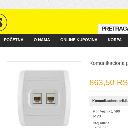
PRETRAG
POČETNA
O NAMA
ONLINE KUPOVINA
KORPA
KAKO KUPOVATI
GALERIJA
POSLOVNI PARTNERI
Komunikaciona pr
863,50 R
Komunikaciona priklju
PTT Vesnik 17/90
IP 20
Broj artikla: