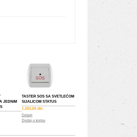
T
TASTER SOS SA SVETLEĆOM
A JEDNIM
SIJALICOM STATUS
S
1.265,00 din
Detalji
Dodaj u korpu