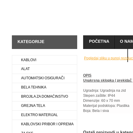
POČETNA
O NA
KATEGORIJE
KAKO KUPOVATI
Pogledaj sliku u punoj rezoluci
KABLOVI
ALAT
OPIS
AUTOMATSKI OSIGURAČI
Unakrsna sklopka ( prekidač
BELA TEHNIKA
Ugradnja: Ugradnja na zid
Stepen zaštite: IP44
BROJILA ZA DOMAĆINSTVO
Dimenzije: 60 x 70 mm
GREJNA TELA
Materijal podsklopa: Plastika
Boja: Bela i siva
ELEKTRO MATERIJAL
KABLOVSKI PRIBOR I OPREMA
Ostali proizvodi u katego