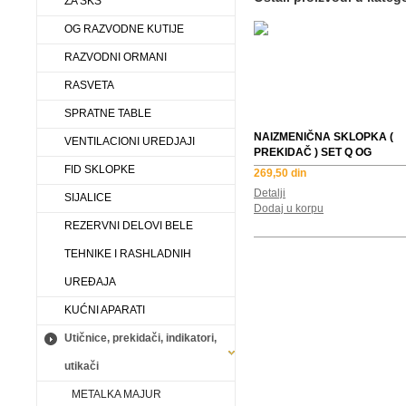
ZA SKS
OG RAZVODNE KUTIJE
RAZVODNI ORMANI
RASVETA
SPRATNE TABLE
NAIZMENIČNA SKLOPKA (
VENTILACIONI UREDJAJI
PREKIDAČ ) SET Q OG
FID SKLOPKE
269,50 din
Detalji
SIJALICE
Dodaj u korpu
REZERVNI DELOVI BELE
TEHNIKE I RASHLADNIH
UREĐAJA
KUĆNI APARATI
Utičnice, prekidači, indikatori,
utikači
METALKA MAJUR