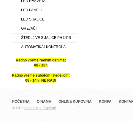
LED RASVETA
LED PANELI
LED SIJALICE
GREJAČI
ŠTEDLJIVE SIJALICE PHILIPS
AUTOMATIKA I KONTROLA
Radno vreme radnim danima:
08 - 18h
Radno vreme subotom i nedeljom:
08 - 14h i NE RADI
POČETNA
O NAMA
ONLINE KUPOVINA
KORPA
KONTA
© 2011
Akademija Filipović