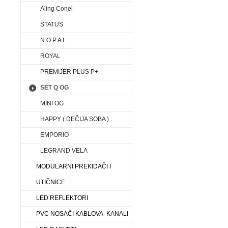
Aling Conel
STATUS
N O P A L
ROYAL
PREMIJER PLUS P+
SET Q OG
MINI OG
HAPPY ( DEČIJA SOBA )
EMPORIO
LEGRAND VELA
MODULARNI PREKIDAČI I
UTIČNICE
LED REFLEKTORI
PVC NOSAČI KABLOVA -KANALI