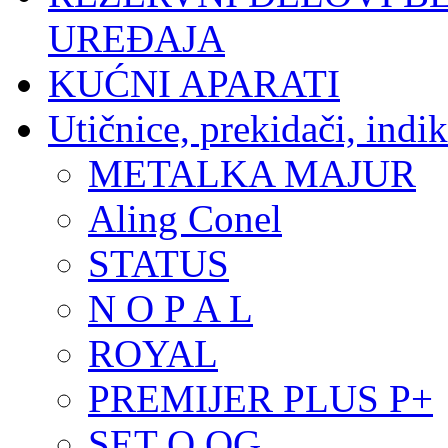
UREĐAJA
KUĆNI APARATI
Utičnice, prekidači, indik
METALKA MAJUR
Aling Conel
STATUS
N O P A L
ROYAL
PREMIJER PLUS P+
SET Q OG