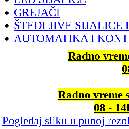
GREJAČI
ŠTEDLJIVE SIJALICE 
AUTOMATIKA I KON
Radno vrem
0
Radno vreme s
08 - 1
Pogledaj sliku u punoj rezol