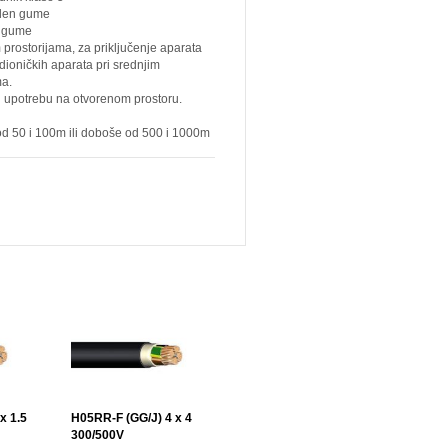
pilen gume
n gume
 prostorijama, za priključenje aparata
dioničkih aparata pri srednjim
a.
u upotrebu na otvorenom prostoru.
d 50 i 100m ili doboše od 500 i 1000m
x 1.5
H05RR-F (GG/J) 4 x 4
300/500V