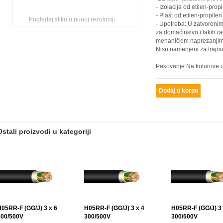
- Izolacija od etilen-pro
- Plašt od etilen-propile
Pogledaj sliku u punoj rezoluciji
- Upotreba: U zatvorenim
za domaćinstvo i lakih ra
mehaničkim naprezanjim
Nisu namenjeni za trajn
Pakovanje:Na koturove o
Ostali proizvodi u kategoriji
H05RR-F (GG/J) 3 x 6
H05RR-F (GG/J) 3 x 4
H05RR-F (GG/J) 3 
300/500V
300/500V
300/500V