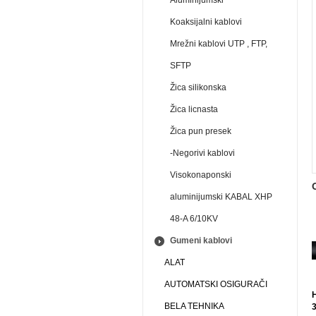
Aluminijumski
Koaksijalni kablovi
Mrežni kablovi UTP , FTP,
SFTP
Žica silikonska
Žica licnasta
Žica pun presek
-Negorivi kablovi
Visokonaponski
aluminijumski KABAL XHP
48-A 6/10KV
Gumeni kablovi
ALAT
AUTOMATSKI OSIGURAČI
BELA TEHNIKA