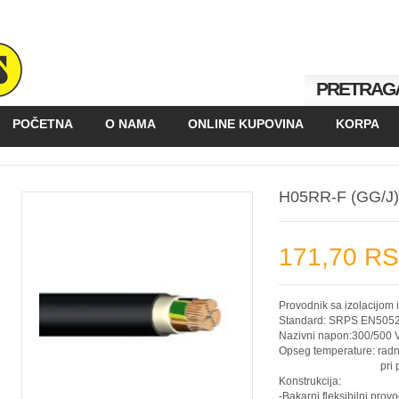
PRETRAG
POČETNA
O NAMA
ONLINE KUPOVINA
KORPA
KAKO KUPOVATI
GALERIJA
POSLOVNI PARTNERI
H05RR-F (GG/J) 
171,70 R
Provodnik sa izolacijo
Standard: SRPS EN5052
Nazivni napon:300/500 
Opseg temperature: radn
pri polaganju
Konstrukcija:
-Bakarni fleksibilni prov