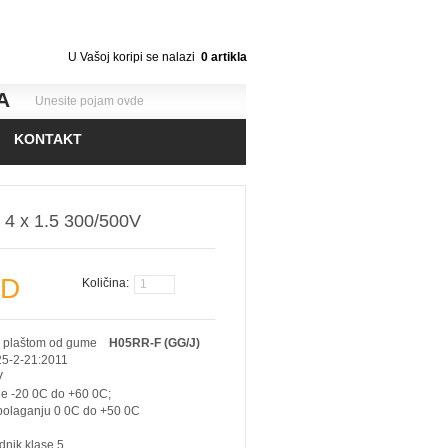
U Vašoj koripi se nalazi
0
artikla
A
KONTAKT
4 x 1.5 300/500V
SD
Količina:
m i plaštom od gume
H05RR-F (GG/J)
5-2-21:2011
V
e -20 0C do +60 0C;
 0 0C do +50 0C
odnik klase 5