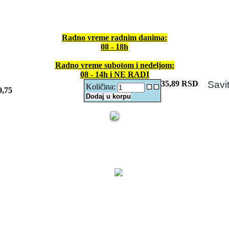
Radno vreme radnim danima:
08 - 18h
Radno vreme subotom i nedeljom:
08 - 14h i NE RADI
35,89 RSD
Savit
Količina:
,75