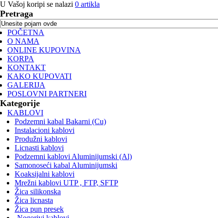
U Vašoj koripi se nalazi
0
artikla
Pretraga
POČETNA
O NAMA
ONLINE KUPOVINA
KORPA
KONTAKT
KAKO KUPOVATI
GALERIJA
POSLOVNI PARTNERI
Kategorije
KABLOVI
Podzemni kabal Bakarni (Cu)
Instalacioni kablovi
Produžni kablovi
Licnasti kablovi
Podzemni kablovi Aluminijumski (Al)
Samonoseći kabal Aluminijumski
Koaksijalni kablovi
Mrežni kablovi UTP , FTP, SFTP
Žica silikonska
Žica licnasta
Žica pun presek
-Negorivi kablovi