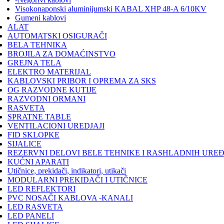
Visokonaponski aluminijumski KABAL XHP 48-A 6/10KV
Gumeni kablovi
ALAT
AUTOMATSKI OSIGURAČI
BELA TEHNIKA
BROJILA ZA DOMAĆINSTVO
GREJNA TELA
ELEKTRO MATERIJAL
KABLOVSKI PRIBOR I OPREMA ZA SKS
OG RAZVODNE KUTIJE
RAZVODNI ORMANI
RASVETA
SPRATNE TABLE
VENTILACIONI UREDJAJI
FID SKLOPKE
SIJALICE
REZERVNI DELOVI BELE TEHNIKE I RASHLADNIH URE
KUĆNI APARATI
Utičnice, prekidači, indikatori, utikači
MODULARNI PREKIDAČI I UTIČNICE
LED REFLEKTORI
PVC NOSAČI KABLOVA -KANALI
LED RASVETA
LED PANELI