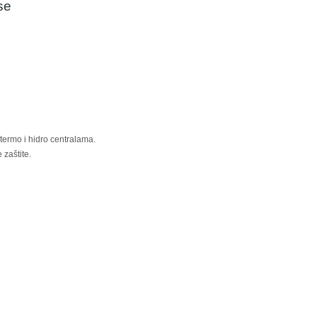
se
termo i hidro centralama.
 zaštite.