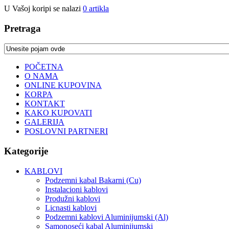
U Vašoj koripi se nalazi
0
artikla
Pretraga
POČETNA
O NAMA
ONLINE KUPOVINA
KORPA
KONTAKT
KAKO KUPOVATI
GALERIJA
POSLOVNI PARTNERI
Kategorije
KABLOVI
Podzemni kabal Bakarni (Cu)
Instalacioni kablovi
Produžni kablovi
Licnasti kablovi
Podzemni kablovi Aluminijumski (Al)
Samonoseći kabal Aluminijumski