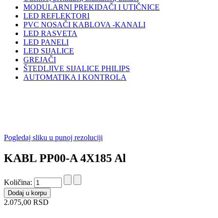
MODULARNI PREKIDAČI I UTIČNICE
LED REFLEKTORI
PVC NOSAČI KABLOVA -KANALI
LED RASVETA
LED PANELI
LED SIJALICE
GREJAČI
ŠTEDLJIVE SIJALICE PHILIPS
AUTOMATIKA I KONTROLA
Pogledaj sliku u punoj rezoluciji
KABL PP00-A 4X185 Al
Količina:
2.075,00 RSD