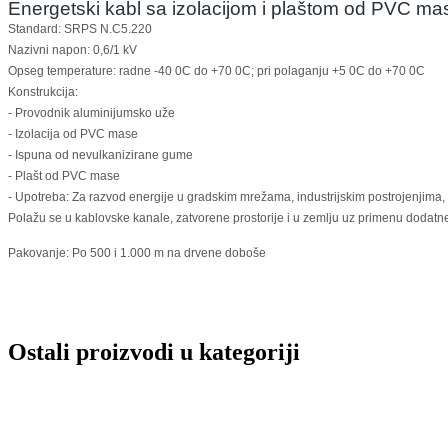
Energetski kabl sa izolacijom i plaštom od PVC ma
Standard: SRPS N.C5.220
Nazivni napon: 0,6/1 kV
Opseg temperature: radne -40 0C do +70 0C; pri polaganju +5 0C do +70 0C
Konstrukcija:
- Provodnik aluminijumsko uže
- Izolacija od PVC mase
- Ispuna od nevulkanizirane gume
- Plašt od PVC mase
- Upotreba: Za razvod energije u gradskim mrežama, industrijskim postrojenjima, 
Polažu se u kablovske kanale, zatvorene prostorije i u zemlju uz primenu dodatne
Pakovanje: Po 500 i 1.000 m na drvene doboše
Ostali proizvodi u kategoriji