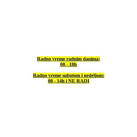
Radno vreme radnim danima:
08 - 18h
Radno vreme subotom i nedeljom:
08 - 14h i NE RADI