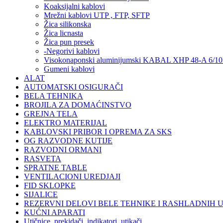
Koaksijalni kablovi
Mrežni kablovi UTP , FTP, SFTP
Žica silikonska
Žica licnasta
Žica pun presek
-Negorivi kablovi
Visokonaponski aluminijumski KABAL XHP 48-A 6/
Gumeni kablovi
ALAT
AUTOMATSKI OSIGURAČI
BELA TEHNIKA
BROJILA ZA DOMAĆINSTVO
GREJNA TELA
ELEKTRO MATERIJAL
KABLOVSKI PRIBOR I OPREMA ZA SKS
OG RAZVODNE KUTIJE
RAZVODNI ORMANI
RASVETA
SPRATNE TABLE
VENTILACIONI UREDJAJI
FID SKLOPKE
SIJALICE
REZERVNI DELOVI BELE TEHNIKE I RASHLADNIH 
KUĆNI APARATI
Utičnice, prekidači, indikatori, utikači