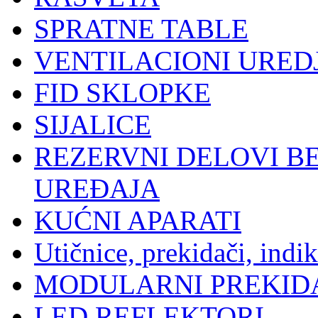
SPRATNE TABLE
VENTILACIONI UREDJ
FID SKLOPKE
SIJALICE
REZERVNI DELOVI B
UREĐAJA
KUĆNI APARATI
Utičnice, prekidači, indik
MODULARNI PREKIDA
LED REFLEKTORI