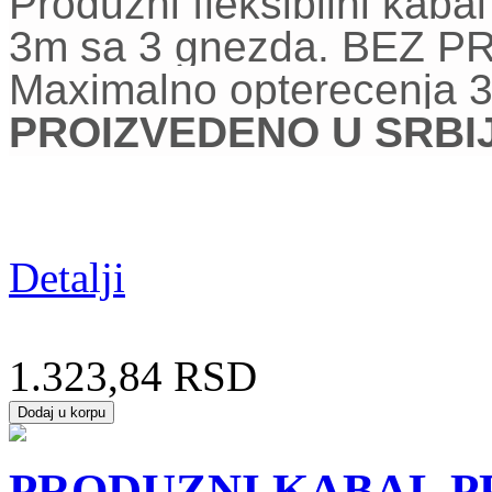
Produzni fleksibilni kab
3m sa 3 gnezda. BEZ 
Maximalno opterecenja 
PROIZVEDENO U SRBIJI
Detalji
1.323,84 RSD
PRODUZNI KABAL PP