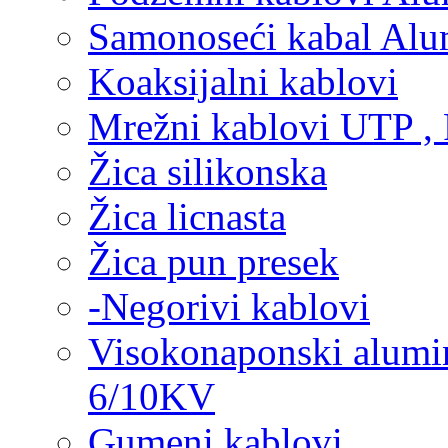
Samonoseći kabal Alu
Koaksijalni kablovi
Mrežni kablovi UTP ,
Žica silikonska
Žica licnasta
Žica pun presek
-Negorivi kablovi
Visokonaponski alum
6/10KV
Gumeni kablovi