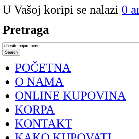
U Vašoj koripi se nalazi
0
a
Pretraga
POČETNA
O NAMA
ONLINE KUPOVINA
KORPA
KONTAKT
KAKO KUPOVATI