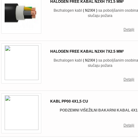
HALOGEN FREE KABAL N2XH 7X1.5 MM²
Bezhalogen kabl
( N2XH )
sa poboljšanim osobin
slučaju požara
Detalji
HALOGEN FREE KABAL N2XH 7X2.5 MM²
Bezhalogen kabl
( N2XH )
sa poboljšanim osobin
slučaju požara
Detalji
KABL PP00 4X1,5 CU
PODZEMNI VIŠEŽILNI BAKARNI KABAL 4X1
Detalji