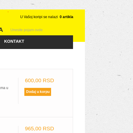
U Vašoj koripi se nalazi
0
artikla
A
KONTAKT
600,00 RSD
ama u
965,00 RSD