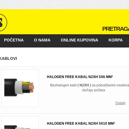
PRETRAG
POČETNA
O NAMA
ONLINE KUPOVINA
KORPA
KAKO KUPOVATI
GALERIJA
POSLOVNI PARTNERI
KABLOVI
HALOGEN FREE KABAL N2XH 5X6 MM²
Bezhalogen kabl
( N2XH )
sa poboljšanim osobin
slučaju požara
Detalji
HALOGEN FREE KABAL N2XH 5X10 MM²