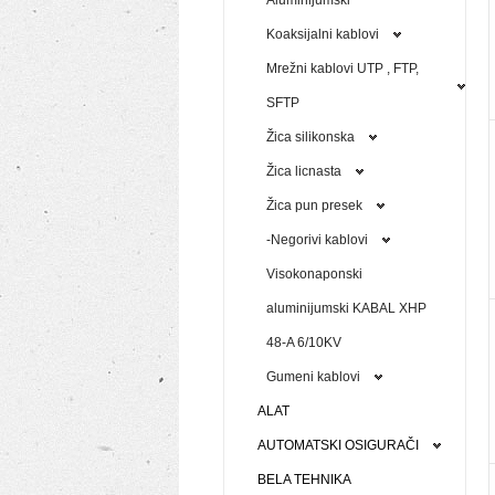
Aluminijumski
Koaksijalni kablovi
Mrežni kablovi UTP , FTP,
SFTP
Žica silikonska
Žica licnasta
Žica pun presek
-Negorivi kablovi
Visokonaponski
aluminijumski KABAL XHP
48-A 6/10KV
Gumeni kablovi
ALAT
AUTOMATSKI OSIGURAČI
BELA TEHNIKA