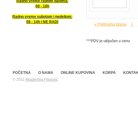
Radno vreme radnim danima:
08 - 18h
Radno vreme subotom i nedeljom:
08 - 14h i NE RADI
« Prethodna strana
1
***PDV je uključen u cenu
POČETNA
O NAMA
ONLINE KUPOVINA
KORPA
KONTA
© 2011
Akademija Filipović