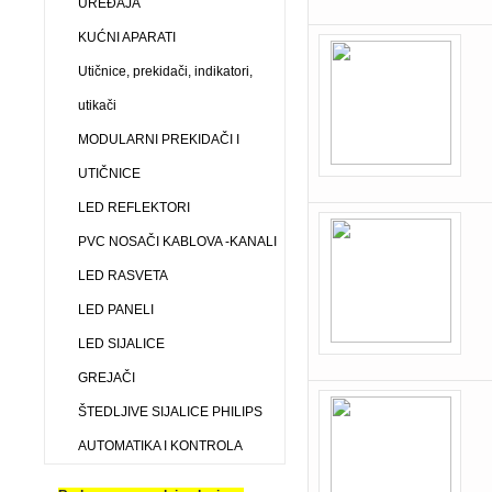
UREĐAJA
KUĆNI APARATI
Utičnice, prekidači, indikatori,
utikači
MODULARNI PREKIDAČI I
UTIČNICE
LED REFLEKTORI
PVC NOSAČI KABLOVA -KANALI
LED RASVETA
LED PANELI
LED SIJALICE
GREJAČI
ŠTEDLJIVE SIJALICE PHILIPS
AUTOMATIKA I KONTROLA