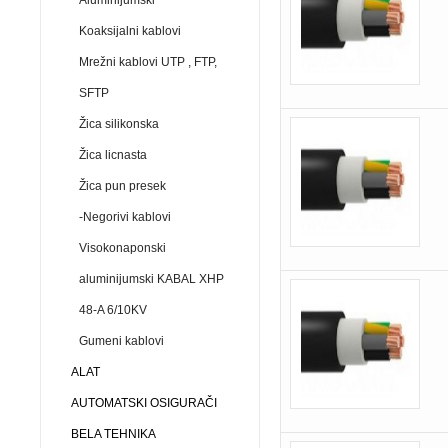
Aluminijumski
Koaksijalni kablovi
Mrežni kablovi UTP , FTP,
SFTP
Žica silikonska
Žica licnasta
Žica pun presek
-Negorivi kablovi
Visokonaponski
aluminijumski KABAL XHP
48-A 6/10KV
Gumeni kablovi
ALAT
AUTOMATSKI OSIGURAČI
BELA TEHNIKA