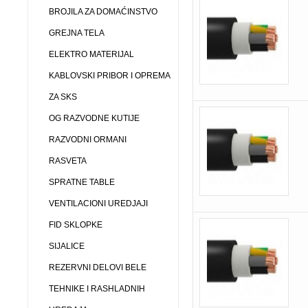
BROJILA ZA DOMAĆINSTVO
GREJNA TELA
ELEKTRO MATERIJAL
KABLOVSKI PRIBOR I OPREMA
ZA SKS
OG RAZVODNE KUTIJE
RAZVODNI ORMANI
RASVETA
SPRATNE TABLE
VENTILACIONI UREDJAJI
FID SKLOPKE
SIJALICE
REZERVNI DELOVI BELE
TEHNIKE I RASHLADNIH