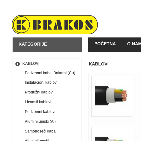
POČETNA
O NA
KATEGORIJE
KAKO KUPOVATI
KABLOVI
KABLOVI
Podzemni kabal Bakarni (Cu)
Instalacioni kablovi
Produžni kablovi
Licnasti kablovi
Podzemni kablovi
Aluminijumski (Al)
Samonoseći kabal